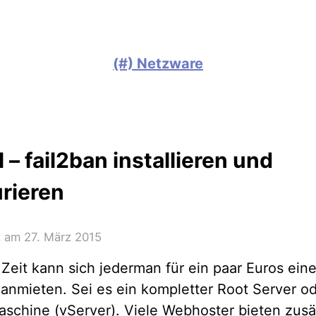
(#) Netzware
l – fail2ban installieren und
urieren
ht am
27. März 2015
 Zeit kann sich jederman für ein paar Euros ein
anmieten. Sei es ein kompletter Root Server od
aschine (vServer). Viele Webhoster bieten zusät