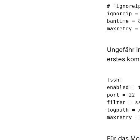
# "ignorei
ignoreip = 
bantime = 8
maxretry =
Ungefähr i
erstes kom
[ssh]

enabled = t
port = 22

filter = ss
logpath = 
maxretry =
Für das Mod