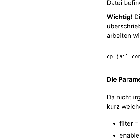
Datei befin
Wichtig!
Di
überschrieb
arbeiten w
cp jail.co
Die Param
Da nicht i
kurz welch
filter 
enable 