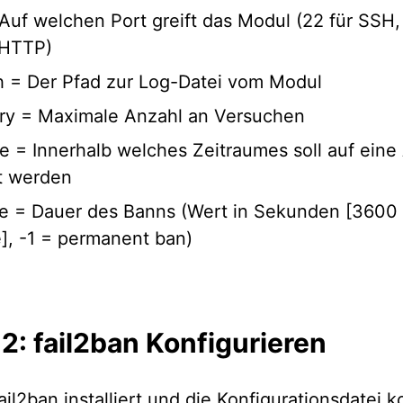
 Auf welchen Port greift das Modul (22 für SSH,
 HTTP)
h = Der Pfad zur Log-Datei vom Modul
ry = Maximale Anzahl an Versuchen
me = Innerhalb welches Zeitraumes soll auf eine
t werden
e = Dauer des Banns (Wert in Sekunden [3600 
], -1 = permanent ban)
 2: fail2ban Konfigurieren
l2ban installiert und die Konfigurationsdatei k