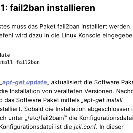
 1: fail2ban installieren
rstes muss das Paket fail2ban installiert werden.
efehl wird dazu in die Linux Konsole eingegebe
ate

stall fail2ban
„
apt-get update
„
aktualisiert die Software Pak
die Installation von veralteten Versionen. Nac
d das Software Paket mittels
„apt-get install
stalliert. Sobald die Installation abgeschlossen i
ch unter „/etc/fail2ban/“ die Konfigurationsdate
Konfigurationsdatei ist die
jail.conf
. In dieser