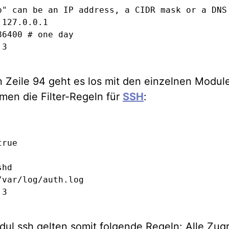
p" can be an IP address, a CIDR mask or a DNS 
127.0.0.1

6400 # one day

 3
n Zeile 94 geht es los mit den einzelnen Module
men die Filter-Regeln für
SSH
:
rue

hd

/var/log/auth.log

 3
ul ssh gelten somit folgende Regeln: Alle Zugri