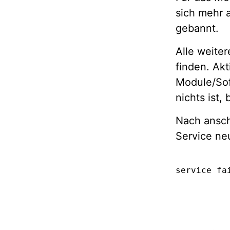
sich mehr a
gebannt.
Alle weite
finden. Akt
Module/Sof
nichts ist,
Nach ansch
Service ne
service fa