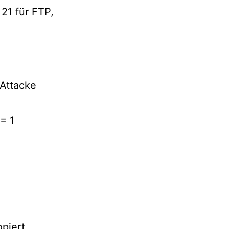
 21 für FTP,
 Attacke
= 1
opiert