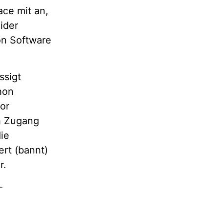
ace mit an,
ider
von Software
ssigt
thon
vor
ch Zugang
ie
ert (bannt)
r.
–