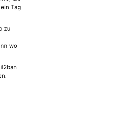
 ein Tag
b zu
Denn wo
il2ban
en.