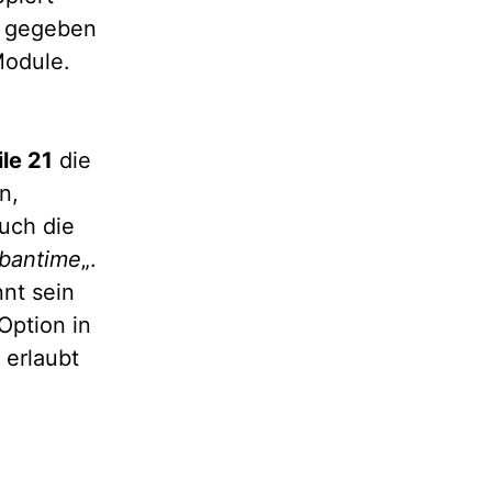
r gegeben
Module.
ile 21
die
n,
auch die
bantime
„.
nnt sein
Option in
 erlaubt