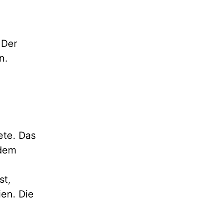
 Der
n.
ete. Das
hdem
st,
ien. Die