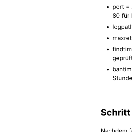
port =
80 für
logpat
maxret
findti
geprüf
bantim
Stunde
Schritt
Nachdem fai