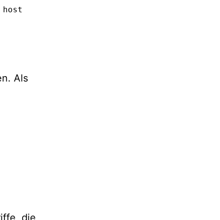
host

n. Als
ffe, die