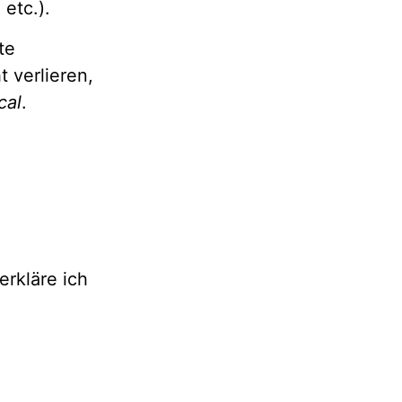
etc.).
te
 verlieren,
ocal
.
rkläre ich