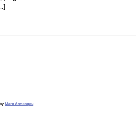
…]
by
Marc Armengou