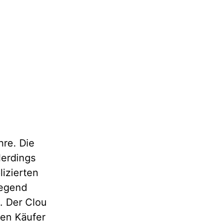
hre. Die
lerdings
izierten
iegend
. Der Clou
den Käufer