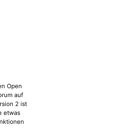
ten Open
orum auf
sion 2 ist
e etwas
unktionen