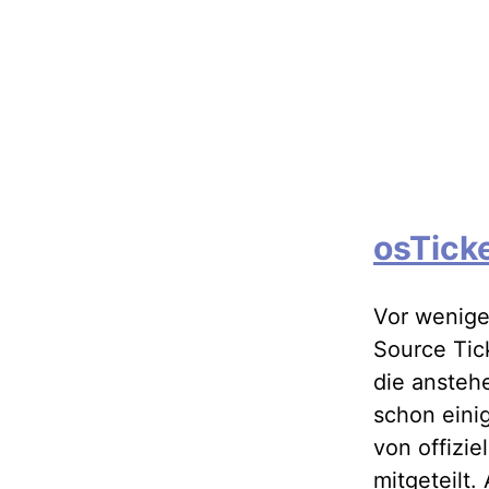
osTicke
Vor wenige
Source Tic
die ansteh
schon eini
von offizi
mitgeteilt.