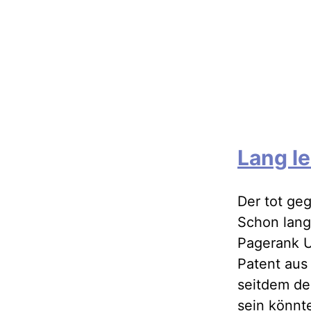
Lang l
Der tot ge
Schon lang
Pagerank U
Patent aus
seitdem de
sein könnt