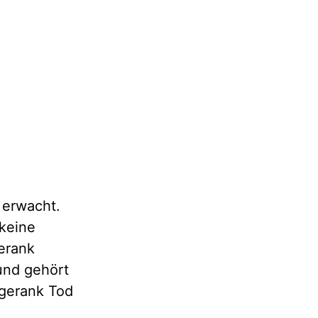
 erwacht.
 keine
erank
und gehört
agerank Tod