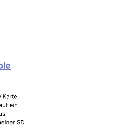
ole
 Karte.
auf ein
us
meiner SD