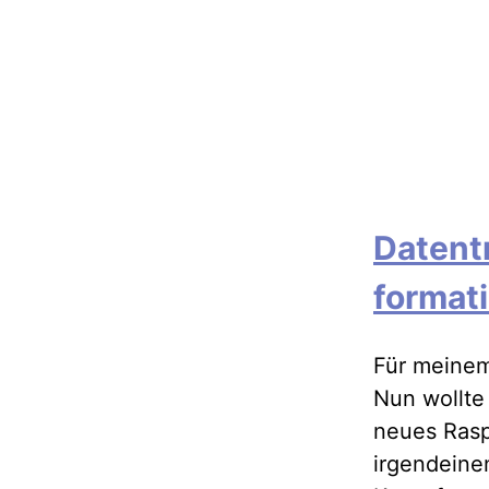
Datent
formati
Für meinem
Nun wollte 
neues Rasp
irgendeine