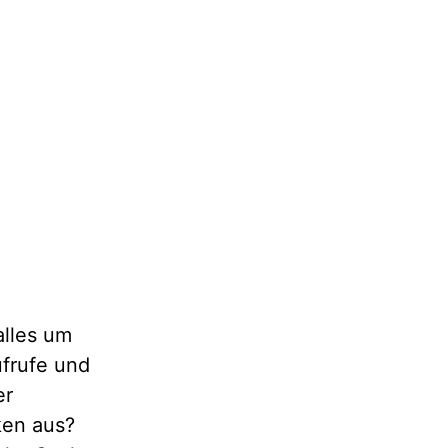
alles um
ufrufe und
er
ken aus?