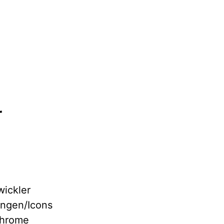
r
wickler
ungen/Icons
Chrome