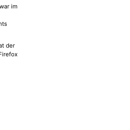
war im
hts
at der
irefox